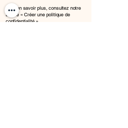
Pour en savoir plus, consultez notre
article «
Créer une politique de
confidentialité
».
Tuesday in Love Cote
D'Ivoire
Tuesday in Love Côte d'Ivoire
s'engage à offrir des produits de
beauté propres, sûrs et de haute
qualité. Nous croyons que chaque
femme mérite de se sentir bien dans
sa peau. Découvrez des produits de
maquillage et de soin conçus avec
amour, attention et selon les
standards de beauté internationaux.